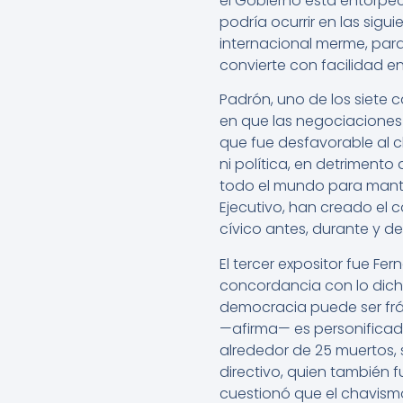
el Gobierno está entorpec
podría ocurrir en las sig
internacional merme, para
convierte con facilidad en
Padrón, uno de los siete 
en que las negociaciones 
que fue desfavorable al c
ni política, en detrimento
todo el mundo para manten
Ejecutivo, han creado el 
cívico antes, durante y d
El tercer expositor fue Fer
concordancia con lo dich
democracia puede ser frá
—afirma— es personificad
alrededor de 25 muertos, 
directivo, quien también f
cuestionó que el chavismo 