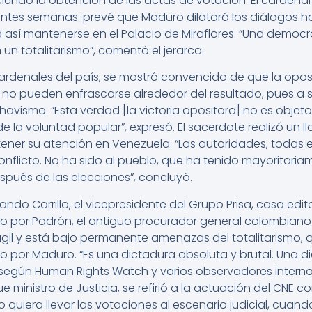
iendo la obtención de las actas de votación. El cardenal 
uientes semanas: prevé que Maduro dilatará los diálogos h
 así mantenerse en el Palacio de Miraflores. “Una democra
 un totalitarismo”, comentó el jerarca.
cardenales del país, se mostró convencido de que la opos
no pueden enfrascarse alrededor del resultado, pues a su
havismo. “Esta verdad [la victoria opositora] no es obje
 de la voluntad popular”, expresó. El sacerdote realizó un
er su atención en Venezuela. “Las autoridades, todas ell
conflicto. No ha sido al pueblo, que ha tenido mayorita
espués de las elecciones”, concluyó.
nando Carrillo, el vicepresidente del Grupo Prisa, casa edit
o por Padrón, el antiguo procurador general colombiano
gil y está bajo permanente amenazas del totalitarismo, 
o por Maduro. “Es una dictadura absoluta y brutal. Una 
según Human Rights Watch y varios observadores internac
ue ministro de Justicia, se refirió a la actuación del CNE
quiera llevar las votaciones al escenario judicial, cuand