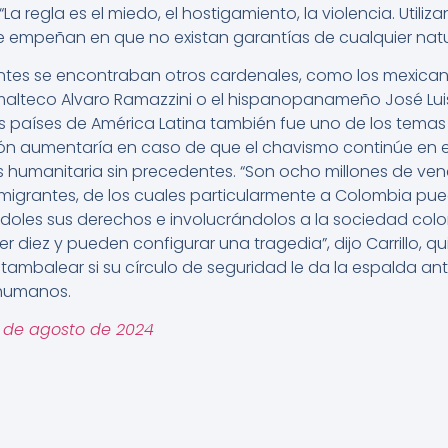
 “La regla es el miedo, el hostigamiento, la violencia. Utili
 se empeñan en que no existan garantías de cualquier natu
ipantes se encontraban otros cardenales, como los mexican
emalteco Alvaro Ramazzini o el hispanopanameño José Lui
 países de América Latina también fue uno de los temas
ón aumentaría en caso de que el chavismo continúe en el
s humanitaria sin precedentes. “Son ocho millones de v
igrantes, de los cuales particularmente a Colombia puede
oles sus derechos e involucrándolos a la sociedad col
er diez y pueden configurar una tragedia”, dijo Carrillo, q
tambalear si su círculo de seguridad le da la espalda an
 humanos.
7 de agosto de 2024