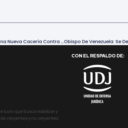
Daniel Ortega Desató Una Nueva Cacería Contra La Iglesia Católica En Nicaragua: Al Menos Nueve Sacerdotes Detenidos
CON EL RESPALDO DE:
lucro que busca visibilizar y
es de creyentes y no creyentes