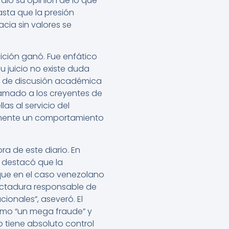
dio su opinión de lo que
asta que la presión
cia sin valores se
ición ganó. Fue enfático
 juicio no existe duda
to de discusión académica
 llamado a los creyentes de
as al servicio del
riamente un comportamiento
ora de este diario. En
 destacó que la
que en el caso venezolano
dictadura responsable de
ionales”, aseveró. El
 como “un mega fraude” y
o tiene absoluto control