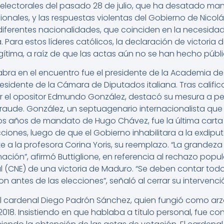
s electorales del pasado 28 de julio, que ha desatado m
acionales, y las respuestas violentas del Gobierno de Nicol
diferentes nacionalidades, que coinciden en la necesida
. Para estos líderes católicos, la declaración de victoria
ítima, a raíz de que las actas aún no se han hecho públi
labra en el encuentro fue el presidente de la Academia de
esidente de la Cámara de Diputados italiana. Tras calificar
l opositor Edmundo González, destacó su mesura a pes
raude. González, un septuagenario internacionalista que 
os años de mandato de Hugo Chávez, fue la última carta 
cciones, luego de que el Gobierno inhabilitara a la exdip
a la profesora Corina Yoris, su reemplazo. “La grandeza d
nación”, afirmó Buttiglione, en referencia al rechazo popul
l (CNE) de una victoria de Maduro. “Se deben contar todo
n antes de las elecciones”, señaló al cerrar su intervenci
 el cardenal Diego Padrón Sánchez, quien fungió como 
2018. Insistiendo en que hablaba a título personal, fue c