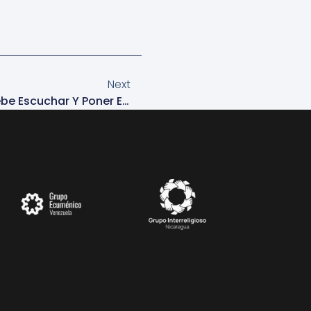
Next
Obispo De Venezuela: Se Debe Escuchar Y Poner En Práctica La Voluntad Del Pueblo