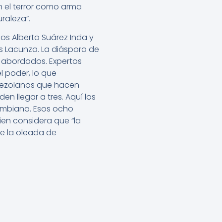
zan el terror como arma
raleza”.
os Alberto Suárez Inda y
s Lacunza. La diáspora de
 abordados. Expertos
 poder, lo que
enezolanos que hacen
n llegar a tres. Aquí los
ombiana. Esos ocho
uien considera que “la
te la oleada de