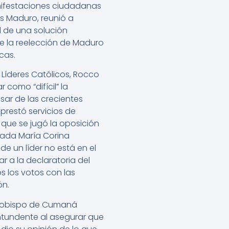
anifestaciones ciudadanas
ás Maduro, reunió a
d de una solución
 de la reelección de Maduro
cas.
 Líderes Católicos, Rocco
 como “difícil” la
ar de las crecientes
prestó servicios de
que se jugó la oposición
utada María Corina
e un líder no está en el
ar a la declaratoria del
s los votos con las
ón.
arzobispo de Cumaná
ontundente al asegurar que