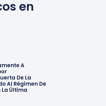
cos en
iamente A
bor
Puerta De La
o Al Régimen De
 La Última