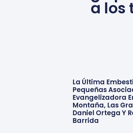
a los
La Última Embest
Pequeñas Asociac
Evangelizadora En
Montaña, Las Gr
Daniel Ortega Y R
Barrida