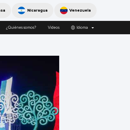
nsa
Nicaragua
Venezuela
¿Quiénes somos?
Videos
Idioma