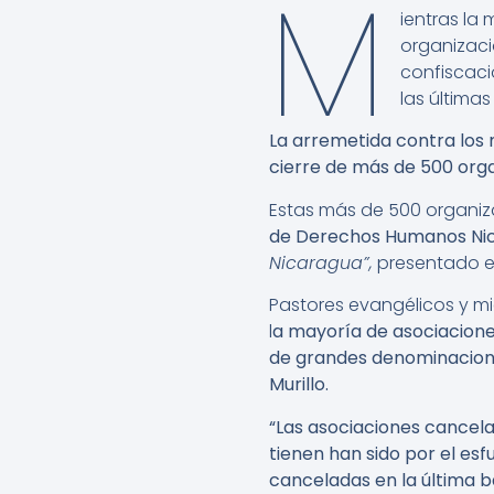
M
ientras la
organizaci
confiscaci
las última
La arremetida contra los 
cierre de más de 500 org
Estas más de 500 organiz
de Derechos Humanos Ni
Nicaragua”,
presentado e
Pastores evangélicos y mi
l
a mayoría de asociacion
de grandes denominacione
Murillo.
“Las asociaciones cancela
tienen han sido por el esf
canceladas en la última b