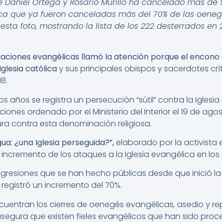
e Daniel Ortega y Rosario Murillo ha cancelado más de 
ifica que ya fueron canceladas más del 70% de las oeneg
esta foto, mostrando la lista de los 222 desterrados en 
ciaciones evangélicas llamó la atención porque el encono 
Iglesia católica
y sus principales obispos y sacerdotes cr
18.
años se registra un persecución “sútil” contra la Iglesia 
iones ordenado por el Ministerio del Interior el 19 de agos
ura contra esta denominación religiosa.
ua: ¿una Iglesia perseguida?”,
elaborado por la activista 
un incremento de los ataques a la Iglesia evangélica en los
agresiones que se han hecho públicas desde que inició la cr
e registró un incremento del 70%.
ncuentran los cierres de oenegés evangélicas, asedio y re
asegura que existen fieles evangélicos que han sido proce