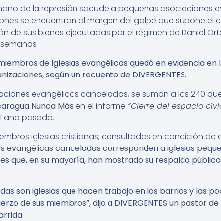
 mano de la represión sacude a pequeñas asociaciones e
ones se encuentran al margen del golpe que supone el cie
ón de sus bienes ejecutadas por el régimen de Daniel Orte
s semanas.
miembros de Iglesias evangélicas quedó en evidencia en l
anizaciones, según un recuento de DIVERGENTES.
aciones evangélicas canceladas, se suman a las 240 que
caragua Nunca Más
en el informe
“Cierre del espacio cív
l año pasado.
embros iglesias cristianas, consultados en condición de
es evangélicas canceladas corresponden a iglesias pequ
s que, en su mayoría, han mostrado su respaldo público
das son iglesias que hacen trabajo en los barrios y las 
uerzo de sus miembros”, dijo a DIVERGENTES un pastor de u
arrida
.