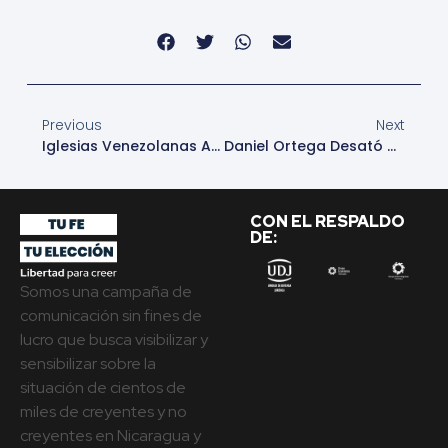
Previous
Next
Iglesias Venezolanas Anticipan Nueva Ola Migratoria Tras Dudosa Elección De Maduro
Daniel Ortega Desató Una Nueva Cacería Contra La Iglesia Católica En Nicaragua: Al Menos Nueve Sacerdotes Detenidos
CON EL RESPALDO
DE:
Somos una campaña de
comunicación sin fines de
lucro que busca visibilizar y
sensibilizar sobre la
situación de cientos de
miles de creyentes y no
creyentes en Nicaragua y