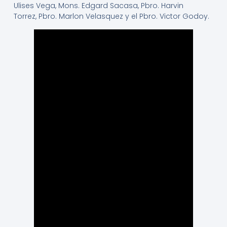
Ulises Vega, Mons. Edgard Sacasa, Pbro. Harvin
Torrez, Pbro. Marlon Velasquez y el Pbro. Victor Godoy.