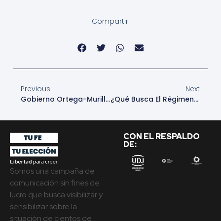
Compartir:
Previous
Next
Gobierno Ortega-Murillo Prohíbe El Ingreso A Nicaragua Al Sacerdote Miskito Rodolfo French
¿Qué Busca El Régimen Con La Detención De Más Sacerdotes En Nicaragua?
CON EL RESPALDO
DE:
Somos una campaña de
comunicación sin fines de
lucro que busca visibilizar y
sensibilizar sobre la
situación de cientos de